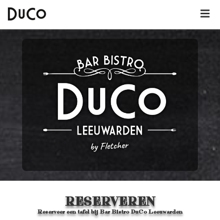
Dutch
English
German
Over DuCo Leeuwarden
Hotel
Nieuws
Lunchkaart
RESERVEREN
Reserveer een tafel bij Bar Bistro DuCo Leeuwarden
Dinerkaart