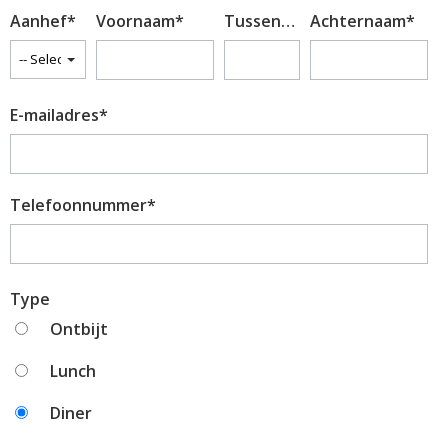
Aanhef
*
Voornaam
*
Tussenvoegsel
Achternaam
*
Kinderkaart
Wijnkaart
E-mailadres
*
Drankenkaart
Bites
Telefoonnummer
*
Type
Ontbijt
Lunch
Diner