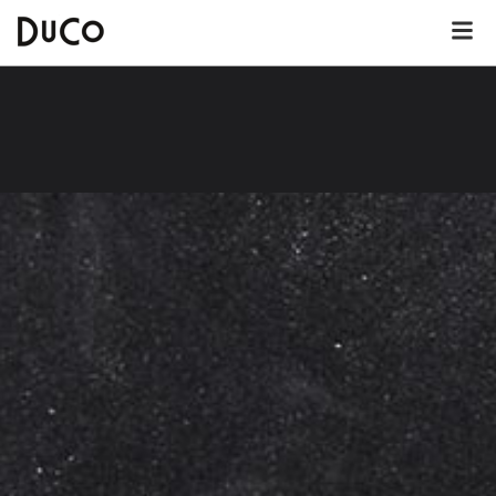
Dutch
English
German
Over DuCo Leeuwarden
Hotel
Nieuws
Lunchkaart
Dinerkaart